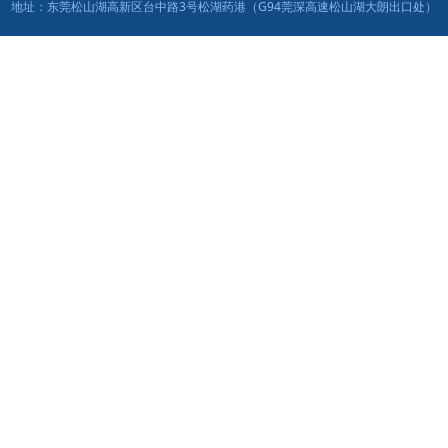
地址：东莞松山湖高新区台中路3号松湖药港（G94莞深高速松山湖大朗出口处）