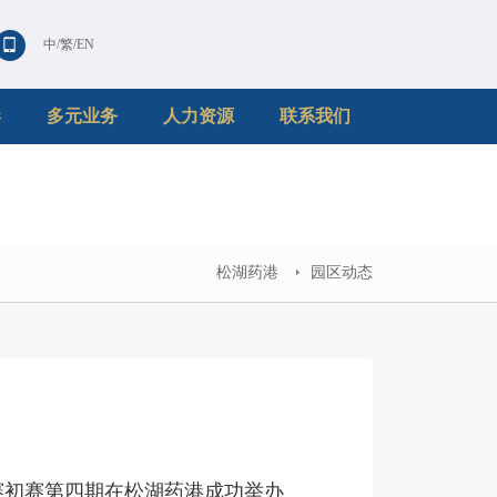
中
/
繁
/
EN
港
多元业务
人力资源
联系我们
松湖药港
园区动态
大赛初赛第四期在松湖药港成功举办